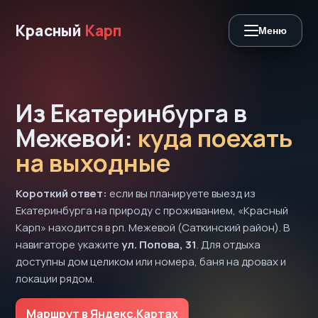
Красный
Карп
Меню
Из Екатеринбурга в
Межевой:
куда поехать
на выходные
Короткий ответ:
если вы планируете выезд из
Екатеринбурга на природу с проживанием, «Красный
Карп» находится в рп. Межевой (Саткинский район). В
навигаторе укажите
ул. Попова, 31
. Для отдыха
доступны дом целиком или номера, баня на дровах и
локации рядом.
Маршрут в Яндекс.Картах