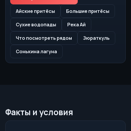
Айские притёсы
Большие притёсы
Сухие водопады
Река Ай
Что посмотреть рядом
Зюраткуль
Сонькина лагуна
Факты и условия