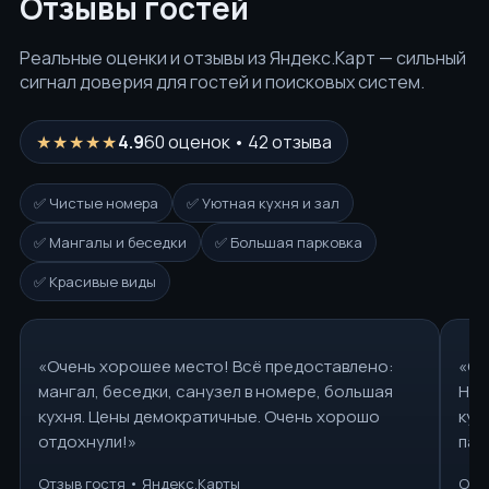
Отзывы гостей
Реальные оценки и отзывы из Яндекс.Карт — сильный
сигнал доверия для гостей и поисковых систем.
★★★★★
4.9
60 оценок • 42 отзыва
✅ Чистые номера
✅ Уютная кухня и зал
✅ Мангалы и беседки
✅ Большая парковка
✅ Красивые виды
«Очень хорошее место! Всё предоставлено:
«От
мангал, беседки, санузел в номере, большая
Ном
кухня. Цены демократичные. Очень хорошо
кух
отдохнули!»
пар
Отзыв гостя • Яндекс.Карты
Отз