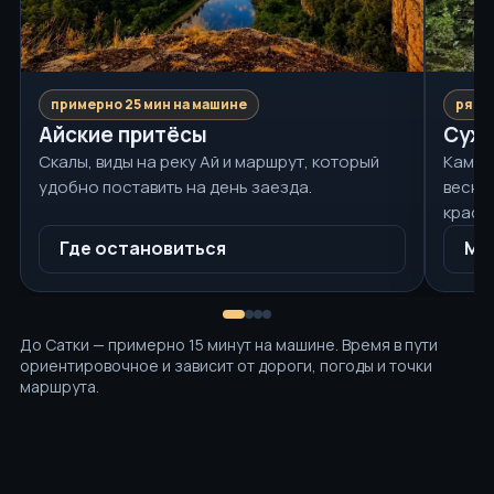
примерно 25 мин на машине
рядо
Айские притёсы
Сухи
Скалы, виды на реку Ай и маршрут, который
Камен
удобно поставить на день заезда.
весно
краси
Где остановиться
Ма
До Сатки — примерно 15 минут на машине. Время в пути
ориентировочное и зависит от дороги, погоды и точки
маршрута.