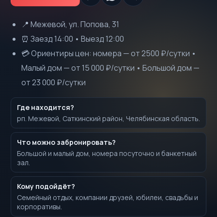
📍 Межевой, ул. Попова, 31
⏰ Заезд 14:00 • Выезд 12:00
💳 Ориентиры цен: номера — от 2500 ₽/сутки •
Малый дом — от 15 000 ₽/сутки • Большой дом —
от 23 000 ₽/сутки
Быстрые
Где находится?
рп. Межевой, Саткинский район, Челябинская область.
ответы
Что можно забронировать?
Большой и малый дом, номера посуточно и банкетный
зал.
Кому подойдёт?
Семейный отдых, компании друзей, юбилеи, свадьбы и
корпоративы.