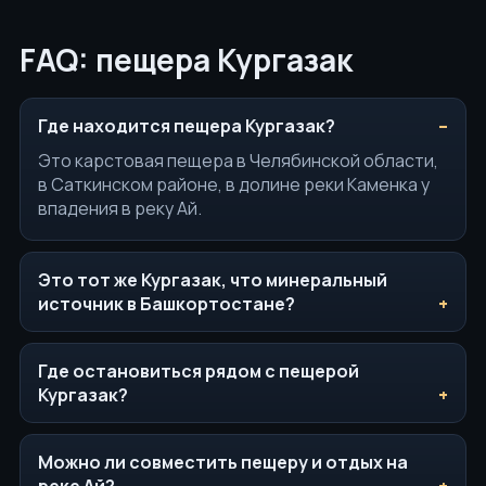
FAQ: пещера Кургазак
Где находится пещера Кургазак?
Это карстовая пещера в Челябинской области,
в Саткинском районе, в долине реки Каменка у
впадения в реку Ай.
Это тот же Кургазак, что минеральный
источник в Башкортостане?
Где остановиться рядом с пещерой
Кургазак?
Можно ли совместить пещеру и отдых на
реке Ай?