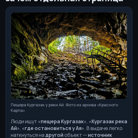
Пещера Кургазак у реки Ай. Фото из архива «Красного
Карпа».
Люди ищут «
пещера Кургазак
», «
Кургазак река
Ай
», «
где остановиться у Ая
». В выдаче легко
наткнуться на
другой
объект —
источник