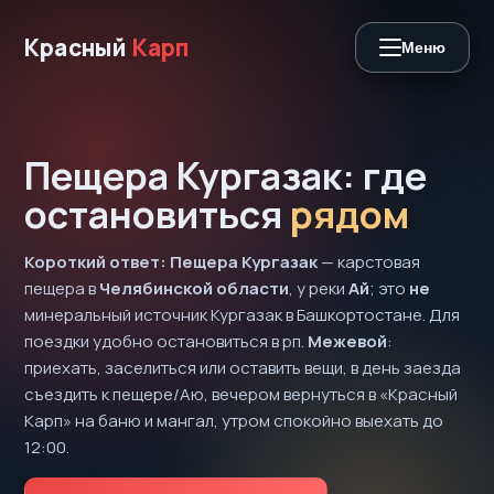
Красный
Карп
Меню
Пещера Кургазак: где
остановиться
рядом
Короткий ответ:
Пещера Кургазак
— карстовая
пещера в
Челябинской области
, у реки
Ай
; это
не
минеральный источник Кургазак в Башкортостане. Для
поездки удобно остановиться в рп.
Межевой
:
приехать, заселиться или оставить вещи, в день заезда
съездить к пещере/Аю, вечером вернуться в «Красный
Карп» на баню и мангал, утром спокойно выехать до
12:00.