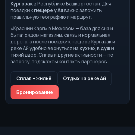
Кургазак
в Республике Башкортостан. Для
поездки к
пещере у Ая
важно заложить
правильную географию и маршрут.
«Красный Карп» в Межевом — база для сна и
быта: рядом магазины, связь и нормальная
дорога, а после поездки к пещере Кургазак и
реке Ай удобно вернуться на
кухню
, в
душ
и
тихий двор. Сплав и другие активности — по
запросу, подскажем контакты партнёров.
Сплав + жильё
Отдых на реке Ай
Бронирование