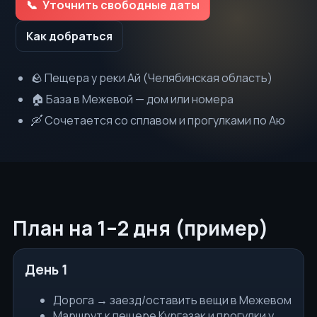
Уточнить свободные даты
Как добраться
🪨 Пещера у реки Ай (Челябинская область)
🏠 База в Межевой — дом или номера
🛶 Сочетается со сплавом и прогулками по Аю
План на 1–2 дня (пример)
День 1
Дорога → заезд/оставить вещи в Межевом
Маршрут к пещере Кургазак и прогулки у