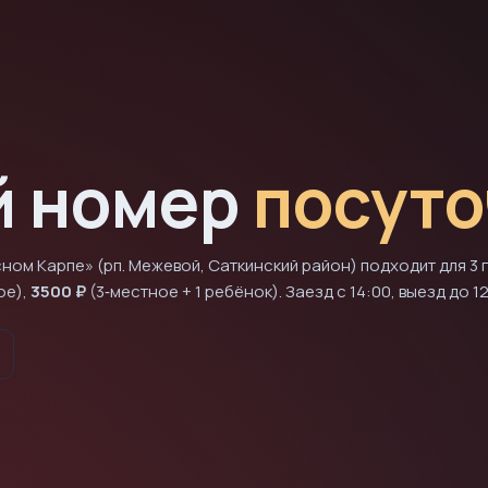
й номер
посуто
ном Карпе» (рп. Межевой, Саткинский район) подходит для 3 г
ое),
3500 ₽
(3‑местное + 1 ребёнок). Заезд с 14:00, выезд до 12