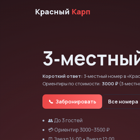
Красный
Карп
3‑местны
Короткий ответ:
3‑местный номер в «Крас
Ориентиры по стоимости:
3000 ₽
(3‑местн
Забронировать
Все номера
👥 До 3 гостей
💳 Ориентир 3000–3500 ₽
⏰ Заезд 14:00 • Выезд 12:00