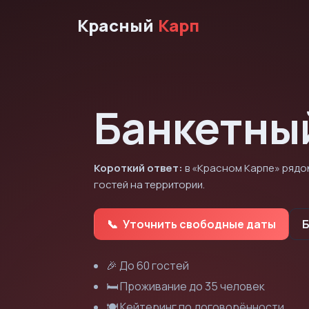
Красный
Карп
Банкетный
Короткий ответ:
в «Красном Карпе» рядом
гостей на территории.
Уточнить свободные даты
🎉 До 60 гостей
🛏 Проживание до 35 человек
🍽 Кейтеринг по договорённости